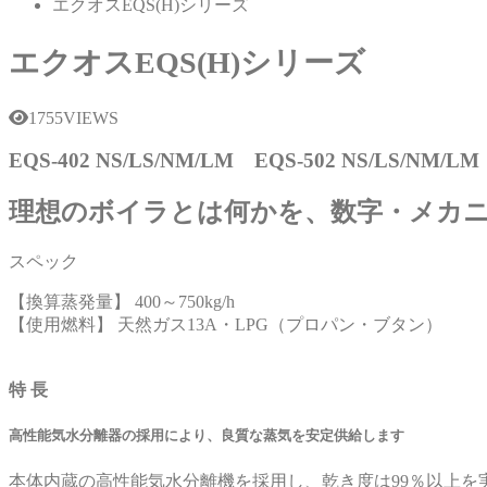
エクオスEQS(H)シリーズ
エクオスEQS(H)シリーズ
1755VIEWS
EQS-402 NS/LS/NM/LM EQS-502 NS/LS/NM/L
理想のボイラとは何かを、数字・メカ
スペック
【換算蒸発量】 400～750kg/h
【使用燃料】 天然ガス13A・LPG（プロパン・ブタン）
特 長
高性能気水分離器の採用により、良質な蒸気を安定供給します
本体内蔵の高性能気水分離機を採用し、乾き度は99％以上を