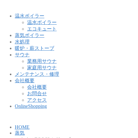
温水ボイラー
温水ボイラー
エコキュート
蒸気ボイラー
水処理
暖炉・薪ストーブ
サウナ
業務用サウナ
家庭用サウナ
メンテナンス・修理
会社概要
会社概要
お問合せ
アクセス
OnlineShopping
HOME
蒸気