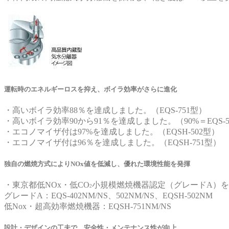
運転時のエネルギーロスを抑え、ボイラ効率がさらに進化
・高いボイラ効率88％を達成しました。（EQS-751型）
・高いボイラ効率90から91％を達成しました。（90%＝EQS-50
・エコノマイザ付は97%を達成しました。（EQSH-502型）
・エコノマイザ付は96％を達成しました。（EQSH-751型）
独自の燃焼方式によりNOx値を低減し、優れた環境性能を発揮
・東京都低NOx・低CO
小規模燃焼機器認定（グレードA）
2
グレードA：EQS-402NM/NS、502NM/NS、EQSH-502NM
低Nox・超高効率燃焼機器：EQSH-751NM/NS
設計・デザインの工夫で、安全性・メンテナンス性が向上