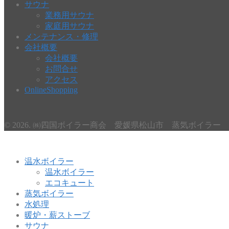
サウナ
業務用サウナ
家庭用サウナ
メンテナンス・修理
会社概要
会社概要
お問合せ
アクセス
OnlineShopping
© 2026. ㈱四国ボイラー商会 愛媛県松山市 蒸気ボイラー 温水ボイ
温水ボイラー
温水ボイラー
エコキュート
蒸気ボイラー
水処理
暖炉・薪ストーブ
サウナ