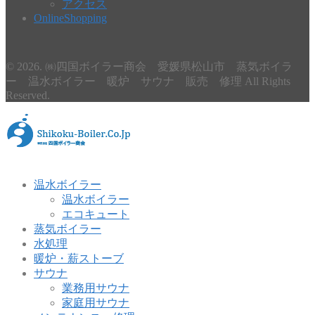
アクセス
OnlineShopping
© 2026. ㈱四国ボイラー商会 愛媛県松山市 蒸気ボイラ
ー 温水ボイラー 暖炉 サウナ 販売 修理 All Rights
Reserved.
温水ボイラー
温水ボイラー
エコキュート
蒸気ボイラー
水処理
暖炉・薪ストーブ
サウナ
業務用サウナ
家庭用サウナ